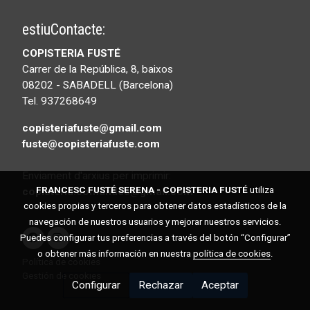
estiuContacte:
COPISTERIA FUSTÉ
Carrer de la República, 8, baixos
08202 - SABADELL (Barcelona)
Tel. 937268649
copisteriafuste@gmail.com
fuste@copisteriafuste.com
Enviament d'arxius per imprimir:
FRANCESC FUSTÉ SERENA - COPISTERIA FUSTÉ
utiliza
copisteria.comandes@gmail.com
cookies propias y terceros para obtener datos estadísticos de la
navegación de nuestros usuarios y mejorar nuestros servicios.
Puedes configurar tus preferencias a través del botón “Configurar”
o obtener más información en nuestra
política de cookies
.
Política de cookies
Gestión de cookies
Configurar
Rechazar
Aceptar