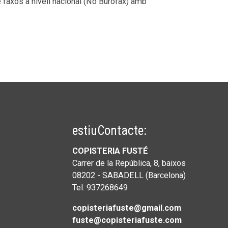
 faxos a nivell nacional (No Burofax) amb
estiuContacte:
COPISTERIA FUSTÉ
Carrer de la República, 8, baixos
08202 - SABADELL (Barcelona)
Tel. 937268649
copisteriafuste@gmail.com
fuste@copisteriafuste.com