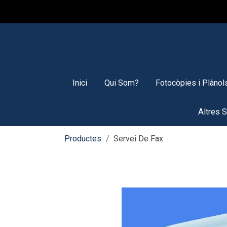
Inici
Qui Som?
Fotocòpies i Plànol
Altres 
Productes
Servei De Fax