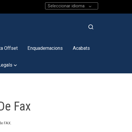
Seleccionar idioma
a Offset
Enquadernacions
Acabats
Legals
 De Fax
de FAX.