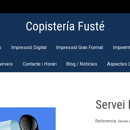
Copistería Fusté
s
Impressió Digital
Impressió Gran Format
Impremt
Serveis
Contacte i Horari
Blog / Notícies
Aspectes 
Servei
Referencia:
Servei 